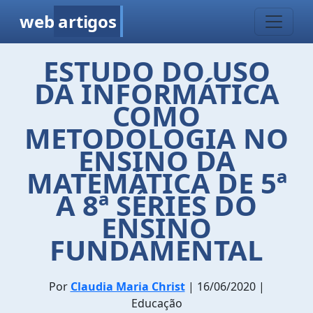
web
artigos
ESTUDO DO USO
DA INFORMÁTICA
COMO
METODOLOGIA NO
ENSINO DA
MATEMÁTICA DE 5ª
A 8ª SÉRIES DO
ENSINO
FUNDAMENTAL
Por
Claudia Maria Christ
| 16/06/2020 |
Educação