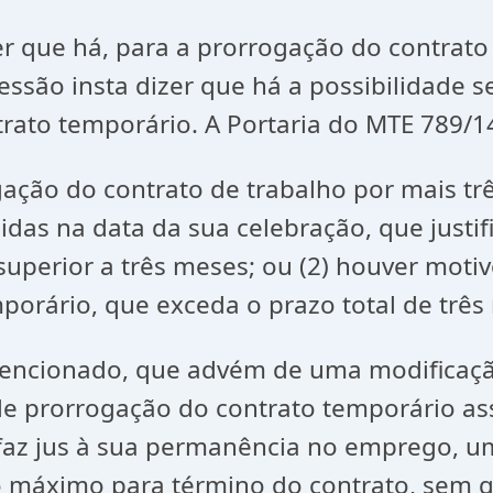
er que há, para a prorrogação do contrato
ressão insta dizer que há a possibilidade 
rato temporário. A Portaria do MTE 789/14
gação do contrato de trabalho por mais t
cidas na data da sua celebração, que just
uperior a três meses; ou (2) houver motiv
porário, que exceda o prazo total de três 
ncionado, que advém de uma modificação
 de prorrogação do contrato temporário a
 faz jus à sua permanência no emprego, 
 máximo para término do contrato, sem q