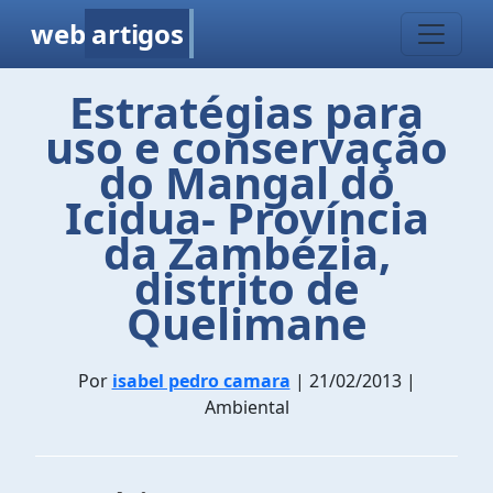
web
artigos
Estratégias para
uso e conservação
do Mangal do
Icidua- Província
da Zambézia,
distrito de
Quelimane
Por
isabel pedro camara
| 21/02/2013 |
Ambiental