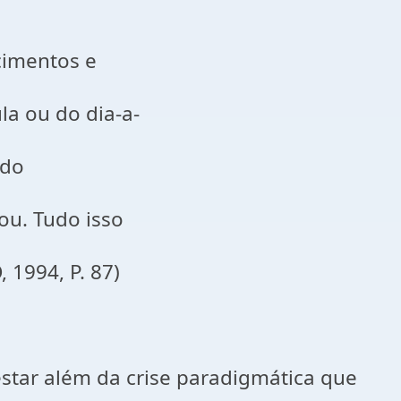
mentos e
u do dia-a-
do
 Tudo isso
94, P. 87)
star além da crise paradigmática que