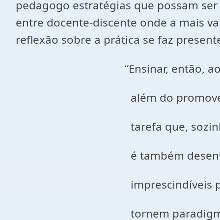
pedagogo estratégias que possam ser u
entre docente-discente onde a mais va
reflexão sobre a prática se faz presen
“Ensinar, então, ao contrário
além do promover condições
tarefa que, sozinha, já const
é também desenvolver, junto 
imprescindíveis papéis, nos q
tornem paradigmáticos na es