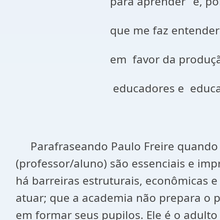
para aprender” e, portanto, par
que me faz entender a prátic
em favor da produção e do 
educadores e educando
Parafraseando Paulo Freire quando di
(professor/aluno) são essenciais e im
há barreiras estruturais, econômicas 
atuar; que a academia não prepara o p
em formar seus pupilos. Ele é o adulto