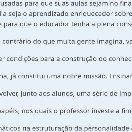
sadas para que suas aulas sejam no final
lia seja o aprendizado enriquecedor sobr
te para que o educador tenha a plena cons
 do que muita gente imagina, vai
 para a construção do conheci
itui uma nobre missão. Ensinar, n
aos alunos, uma série de impor
uais o professor investe a fim d
truturação da personalidade d