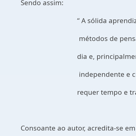
Sendo assim:
“ A sólida aprendizagem deco
métodos de pensamento, sua a
dia e, principalmente, da ca
independente e criativo com 
requer tempo e trabalho incess
Consoante ao autor, acredita-se em p