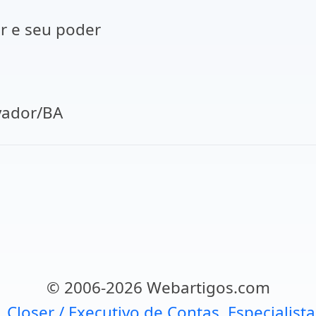
r e seu poder
dor/BA
© 2006-2026 Webartigos.com
, Closer / Executivo de Contas, Especialist