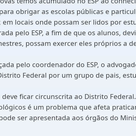
 provas temos acumulado no ESP ao conheci
para obrigar as escolas públicas e partic
ar, em locais onde possam ser lidos por es
rada pelo ESP, a fim de que os alunos, de
estres, possam exercer eles próprios a de
eçada pelo coordenador do ESP, o advogad
istrito Federal por um grupo de pais, estu
o deve ficar circunscrita ao Distrito Feder
ológicos é um problema que afeta praticam
ode ser apresentada aos órgãos do Minist