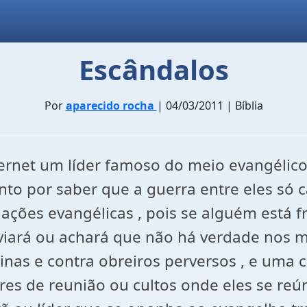
Escândalos
Por
aparecido rocha
| 04/03/2011 | Bíblia
nternet um líder famoso do meio evangélic
to por saber que a guerra entre eles só c
es evangélicas , pois se alguém está fra
viará ou achará que não há verdade nos m
rinas e contra obreiros perversos , e uma 
res de reunião ou cultos onde eles se reú