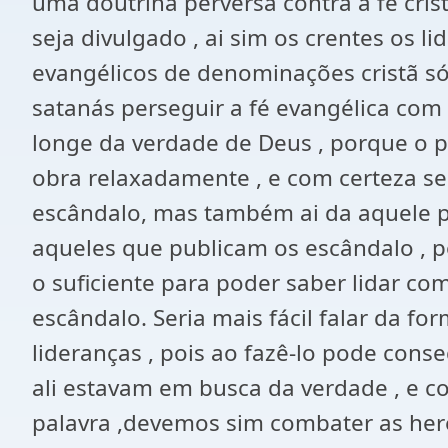
uma doutrina perversa contra a fé cri
seja divulgado , ai sim os crentes os l
evangélicos de denominações cristã só
satanás perseguir a fé evangélica com
longe da verdade de Deus , porque o pr
obra relaxadamente , e com certeza se
escândalo, mas também ai da aquele p
aqueles que publicam os escândalo , 
o suficiente para poder saber lidar co
escândalo. Seria mais fácil falar da f
lideranças , pois ao fazê-lo pode con
ali estavam em busca da verdade , e c
palavra ,devemos sim combater as here