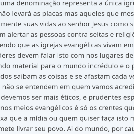
huma denominação representa a única igre
 , não levará as placas mas aqueles que m
mente suas vidas ao senhor Jesus como se
m alertar as pessoas contra seitas e reli
ndo que as igrejas evangélicas vivam em 
eres devem falar isto com nos lugares d
ndo material para o mundo incrédulo e o
s saibam as coisas e se afastam cada vez
ão não se entendem em quem vamos acredit
 devemos ser mais éticos, e prudentes es
 nos meios evangélicos é só os crentes q
ixa que a mídia ou quem quiser faça isto m
mete livrar seu povo. Ai do mundo, por c