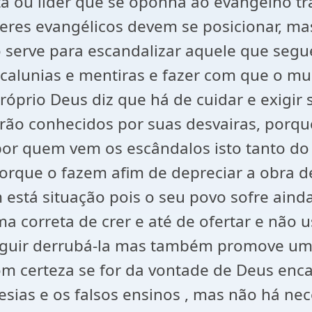
stã ou líder que se oponha ao evangelho 
ideres evangélicos devem se posicionar, ma
 serve para escandalizar aquele que segue
 calunias e mentiras e fazer com que o mu
óprio Deus diz que há de cuidar e exigir 
rão conhecidos por suas desvairas, porque
or quem vem os escândalos isto tanto d
porque o fazem afim de depreciar a obra 
m está situação pois o seu povo sofre ain
orma correta de crer e até de ofertar e n
seguir derrubá-la mas também promove um
om certeza se for da vontade de Deus enc
sias e os falsos ensinos , mas não há nec