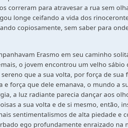
rros correram para atravesar a rua sem ol
ou longe ceifando a vida dos rinoceronte
ando copiosamente, sem saber para onde 
mpanhavam Erasmo em seu caminho solitár
mais, o jovem encontrou um velho sábio da
sereno que a sua volta, por força de sua 
 e força que dele emanava, o mundo a sua
gia, a luz radiante parecia dançar aos olh
coisas a sua volta e de si mesmo, então, 
demais sentimentalismos de alta piedade e
erbado ego profundamente enraizado na m