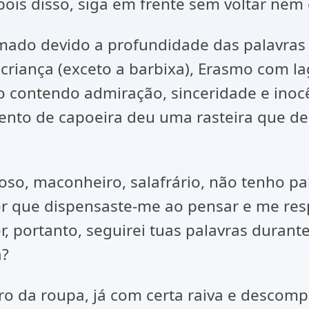
is disso, siga em frente sem voltar nem o
do devido a profundidade das palavras
 criança (exceto a barbixa), Erasmo com l
ontendo admiração, sinceridade e inocê
o de capoeira deu uma rasteira que de
oso, maconheiro, salafrário, não tenho pa
vor que dispensaste-me ao pensar e me r
, portanto, seguirei tuas palavras durant
a?
ro da roupa, já com certa raiva e descom