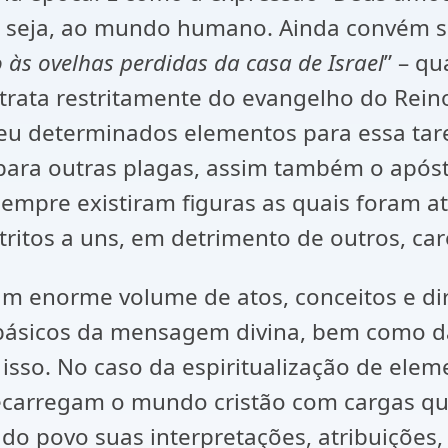
u seja, ao mundo humano. Ainda convém 
às ovelhas perdidas da casa de Israel
” – q
trata restritamente do evangelho do Reino
heu determinados elementos para essa tare
u para outras plagas, assim também o após
mpre existiram figuras as quais foram at
restritos a uns, em detrimento de outros, 
 um enorme volume de atos, conceitos e d
ásicos da mensagem divina, bem como da 
sso. No caso da espiritualização de eleme
ecarregam o mundo cristão com cargas q
do povo suas interpretações, atribuições, 