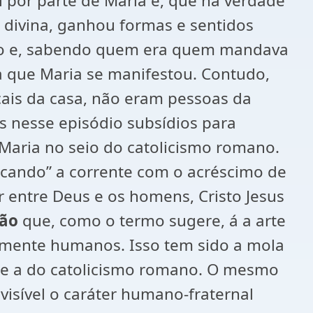
l por parte de Maria e, que na verdade
 divina, ganhou formas e sentidos
to e, sabendo quem era quem mandava
a que Maria se manifestou. Contudo,
çais da casa, não eram pessoas da
s nesse episódio subsídios para
à Maria no seio do catolicismo romano.
icando” a corrente com o acréscimo de
entre Deus e os homens, Cristo Jesus
ção
que, como o termo sugere, á a arte
ramente humanos. Isso tem sido a mola
te a do catolicismo romano. O mesmo
visível o caráter humano-fraternal