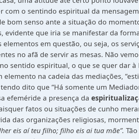
casa; uma atitude até certo ponto louváve
er com o sentindo espiritual da mensagem
 de bom senso ante a situação do momen
 evidente que iria se manifestar da form
s elementos em questão, ou seja, os servi
entes no afã de servir as mesas. Não vemo
no sentido espiritual, o que se quer dar 
m elemento na cadeia das mediações, “est
 tendo dito que “Há somente um Mediador 
sa efeméride a presença da
espiritualiza
quaisquer fatos ou situações de cunho me
ida das organizações religiosas, mormen
her eis aí teu filho; filho eis ai tua mãe”.
Tão 