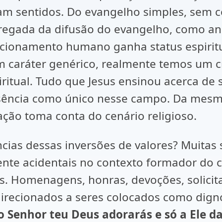
sentidos. Do evangelho simples, sem co
rregada da difusão do evangelho, como a
acionamento humano ganha status espiritu
 caráter genérico, realmente temos um cr
tual. Tudo que Jesus ensinou acerca de s
sência como único nesse campo. Da mesma
ação toma conta do cenário religioso.
essas inversões de valores? Muitas so
mente acidentais no contexto formador do 
s. Homenagens, honras, devoções, solicit
direcionados a seres colocados como dign
o Senhor teu Deus adorarás e só a Ele da