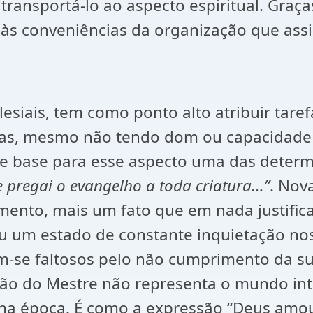
 transportá-lo ao aspecto espiritual. Graç
 às conveniências da organização que ass
esiais, tem como ponto alto atribuir tare
s, mesmo não tendo dom ou capacidade pa
de base para esse aspecto uma das determi
pregai o evangelho a toda criatura...”
. Nov
mento, mais um fato que em nada justific
iou um estado de constante inquietação no
m-se faltosos pelo não cumprimento da s
ão do Mestre não representa o mundo int
na época. É como a expressão “Deus amou