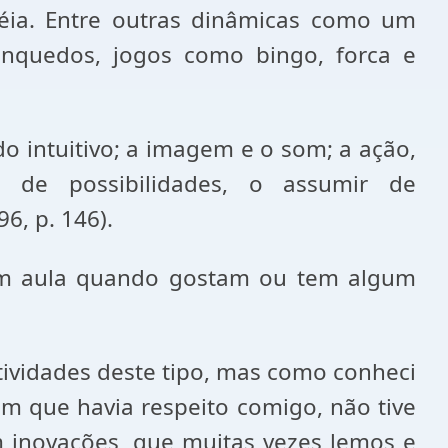
éia. Entre outras dinâmicas como um
nquedos, jogos como bingo, forca e
 do intuitivo; a imagem e o som; a ação,
o de possibilidades, o assumir de
96, p. 146).
 em aula quando gostam ou tem algum
tividades deste tipo, mas como conheci
m que havia respeito comigo, não tive
m inovações, que muitas vezes lemos e