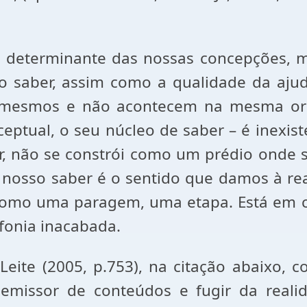
r determinante das nossas concepções, 
saber, assim como a qualidade da ajuda 
s mesmos e não acontecem na mesma ord
eptual, o seu núcleo de saber – é inexis
near, não se constrói como um prédio ond
] o nosso saber é o sentido que damos à 
como uma paragem, uma etapa. Está em c
fonia inacabada.
eite (2005, p.753), na citação abaixo, 
emissor de conteúdos e fugir da reali