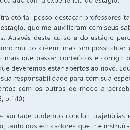
rticulado com a experiência do estágio.
rajetória, posso destacar professores t
estágio, que me auxiliaram com seus sab
s. Através deste curso e do estágio pe
mo muitos crêem, mas sim possibilitar 
to mais que passar conteúdos e corrigir
que deveremos estar abertos ao novo. Edu
e sua responsabilidade para com sua espé
entos com os outros de modo a percebe
 p.140)
e vontade podemos concluir trajetórias
ilio, tanto dos educadores que me instru