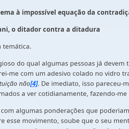
blema à impossível equação da contradi
ani, o ditador contra a ditadura
 temática.
ioso do qual algumas pessoas já devem te
i-me com um adesivo colado no vidro tra
ituição não
[4]
. De imediato, isso pareceu-
mados a ver cotidianamente, fazendo-me 
i com algumas ponderações que poderiam s
re esse movimento, soube que o seu mento