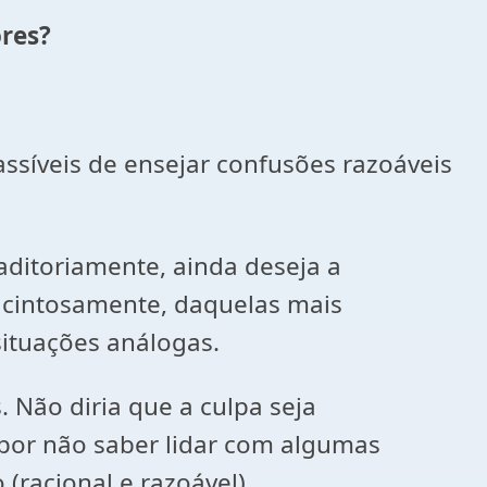
ores?
ssíveis de ensejar confusões razoáveis
aditoriamente, ainda deseja a
, acintosamente, daquelas mais
situações análogas.
 Não diria que a culpa seja
 por não saber lidar com algumas
racional e razoável).