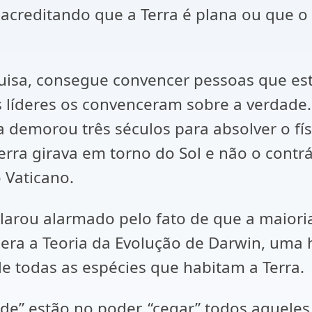
 acreditando que a Terra é plana ou que o
sa, consegue convencer pessoas que est
íderes os convenceram sobre a verdade. I
ca demorou três séculos para absolver o fís
ra girava em torno do Sol e não o contrár
o Vaticano.
clarou alarmado pelo fato de que a maior
dera a Teoria da Evolução de Darwin, uma 
 todas as espécies que habitam a Terra.
ade” estão no poder, “cegar” todos aquele