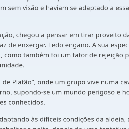
am sem visão e haviam se adaptado a essa
uação, chegou a pensar em tirar proveito d
apaz de enxergar. Ledo engano. A sua espe
ia, como também foi um fator de rejeição 
unidade.
na de Platão”, onde um grupo vive numa 
rno, supondo-se um mundo perigoso e hos
tes conhecidos.
 adaptando às difíceis condições da alde