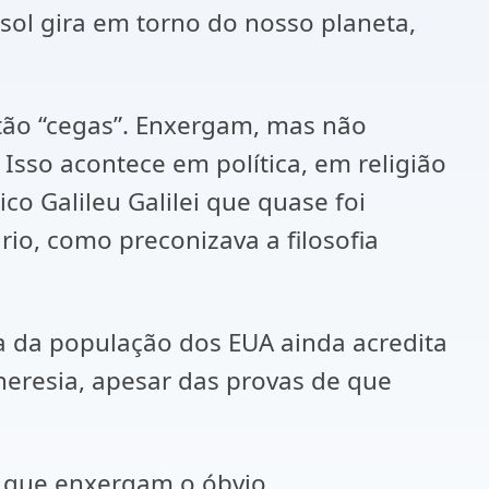
 sol gira em torno do nosso planeta,
ão “cegas”. Enxergam, mas não
sso acontece em política, em religião
ico Galileu Galilei que quase foi
io, como preconizava a filosofia
ia da população dos EUA ainda acredita
heresia, apesar das provas de que
s que enxergam o óbvio.