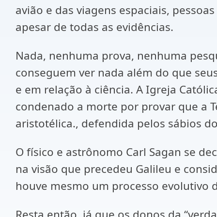
avião e das viagens espaciais, pessoas
apesar de todas as evidências.
Nada, nenhuma prova, nenhuma pesqui
conseguem ver nada além do que seus l
e em relação à ciência. A Igreja Católi
condenado a morte por provar que a Ter
aristotélica., defendida pelos sábios d
O físico e astrônomo Carl Sagan se de
na visão que precedeu Galileu e consi
houve mesmo um processo evolutivo de
Resta então, já que os donos da “verd