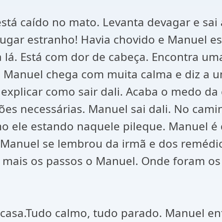
está caído no mato. Levanta devagar e sa
lugar estranho! Havia chovido e Manuel e
ra lá. Está com dor de cabeça. Encontra u
s Manuel chega com muita calma e diz a 
e explicar como sair dali. Acaba o medo d
ões necessárias. Manuel sai dali. No cam
 ele estando naquele pileque. Manuel é 
Manuel se lembrou da irmã e dos remédios
ais os passos o Manuel. Onde foram os r
casa.Tudo calmo, tudo parado. Manuel en