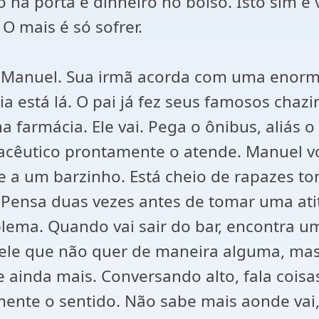
 na porta e dinheiro no bolso. Isto sim é 
O mais é só sofrer.
o Manuel. Sua irmã acorda com uma enorme
lia está lá. O pai já fez seus famosos cha
 farmácia. Ele vai. Pega o ônibus, aliás o 
macêutico prontamente o atende. Manuel v
 a um barzinho. Está cheio de rapazes to
 Pensa duas vezes antes de tomar uma at
ema. Quando vai sair do bar, encontra um
 ele que não quer de maneira alguma, ma
 ainda mais. Conversando alto, fala coisa
nte o sentido. Não sabe mais aonde vai,