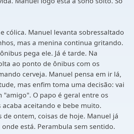
vida. Manuel logo está a sono solto. Só
 cólica. Manuel levanta sobressaltado
zinhos, mas a menina continua gritando.
ônibus pega ele. Já é tarde. Na
olta ao ponto de ônibus com os
mando cerveja. Manuel pensa em ir lá,
itude, mas enfim toma uma decisão: vai
 "amigo". O papo é geral entre os
s acaba aceitando e bebe muito.
s de ontem, coisas de hoje. Manuel já
 onde está. Perambula sem sentido.