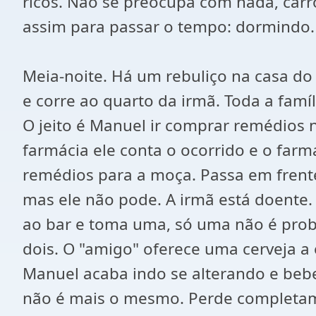
ricos. Não se preocupa com nada, carro
assim para passar o tempo: dormindo. 
Meia-noite. Há um rebuliço na casa d
e corre ao quarto da irmã. Toda a famí
O jeito é Manuel ir comprar remédios na
farmácia ele conta o ocorrido e o far
remédios para a moça. Passa em frente
mas ele não pode. A irmã está doente.
ao bar e toma uma, só uma não é probl
dois. O "amigo" oferece uma cerveja a
Manuel acaba indo se alterando e bebe
não é mais o mesmo. Perde completame