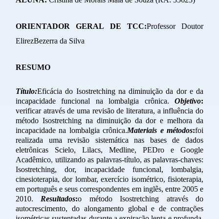
ORIENTADOR GERAL DE TCC:
Professor Doutor
Elirez
Bezerra da
Silva
RESUMO
Título:
Eficácia do
Isostretching
na diminuição da dor e da
incapacidade funcional na lombalgia crônica.
Objetivo
:
verificar através de uma revisão de literatura, a influência do
método
Isostretching
na diminuição da dor e melhora da
incapacidade na lombalgia crônica.
M
ateriais e métodos
:
foi
realizada
uma revisão
sistemática na
s
base
s
de dados
eletrônicas
Scielo
,
Lilacs
,
Medline
,
PEDro
e Google
Acadêmico, utilizando as palavras-título, as palavras-chaves:
Isostretching
, dor, incapacidade funcional, lombalgia,
cinesioterapia, dor lombar, exercício isométrico, fisioterapia,
em português e seus correspondentes em inglês, entre 2005 e
2010.
R
esultados
:
o método
Isostretching
através do
autocrescimento
, do alongamento global e de contrações
isométricas sustentadas durante a expiração lenta e profunda,