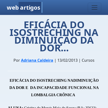
web
artigos
EFICÁCIA DO
ISOSTRECHING NA
DIMINUIÇÃO DA
DOR...
Por
Adriana Caldeira
| 13/02/2013 | Cursos
EFICÁCIA DO ISOSTRECHING
N
A
DIMINUIÇÃO
DA DOR E
DA INCAPACIDADE FUNCIONAL
NA
LOMBALGIA CRÔNICA
ALUNA
:
Cristina de Morais Maia de Souza
(RA:
35623)