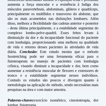
aumenta a força muscular e a resistência à fadiga dos
músculos
paravertebrais
, abdominais, glúteos e quadríceps,
principalmente os
multífidos
e transverso do abdome, que
são os mais acometidos nas disfunções lombares.
Além
disso, melhora a flexibilidade das cadeias anterior e posterior
- desta última principalmente, e a estabilidade segmentar do
complexo lombo-pelve-quadril. Esses feitos levam à
diminuição da dor e da incapacidade funcional do paciente
com lombalgia, proporcionando uma melhora na qualidade
de vida e retorno desses pacientes às atividades de vida
diária.
C
onclusão
:
Este estudo mostra que o método
Isostretching
pode ser uma ferramenta eficaz para o
fisioterapeuta no manejo de pacientes com lombalgia
crônica, visando diminuir a incapacidade e dor, bem como
aumentar a resistência muscular de
flexores
e extensores de
tronco
e a estabilidade segmentar
nesses indivíduos.
Contudo os estudos são poucos e
divergem quanto à
metodologia
na aplicação do método
, sendo
necessárias mais
pesquisas
na área
e
com maior amostra.
Palavras-chaves:
exercício isométrico,
cinesioterapia,
dor
lombar
, fisioterapia
.