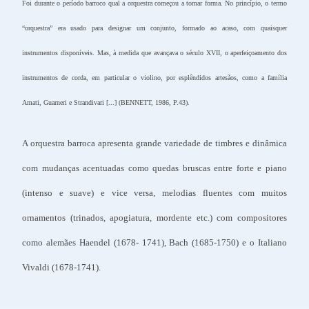
Foi durante o período barroco qual a orquestra começou a tomar forma. No princípio, o termo
“orquestra” era usado para designar um conjunto, formado ao acaso, com quaisquer
instrumentos disponíveis. Mas, à medida que avançava o século XVII, o aperfeiçoamento dos
instrumentos de corda, em particular o violino, por esplêndidos artesãos, como a família
Amati, Guarneri e Strandivari [...] (BENNETT, 1986, P.43).
A orquestra barroca apresenta grande variedade de timbres e dinâmica
com mudanças acentuadas como quedas bruscas entre forte e piano
(intenso e suave) e vice versa, melodias fluentes com muitos
ornamentos (trinados, apogiatura, mordente etc.) com compositores
como alemães Haendel (1678- 1741), Bach (1685-1750) e o Italiano
Vivaldi (1678-1741).