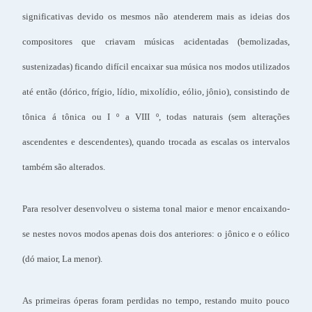
significativas devido os mesmos não atenderem mais as ideias dos
compositores que criavam músicas acidentadas (bemolizadas,
sustenizadas) ficando difícil encaixar sua música nos modos utilizados
até então (dórico, frígio, lídio, mixolídio, eólio, jônio), consistindo de
tônica á tônica ou I º a VIII º, todas naturais (sem alterações
ascendentes e descendentes), quando trocada as escalas os intervalos
também são alterados.
Para resolver desenvolveu o sistema tonal maior e menor encaixando-
se nestes novos modos apenas dois dos anteriores: o jônico e o eólico
(dó maior, La menor).
As primeiras óperas foram perdidas no tempo, restando muito pouco