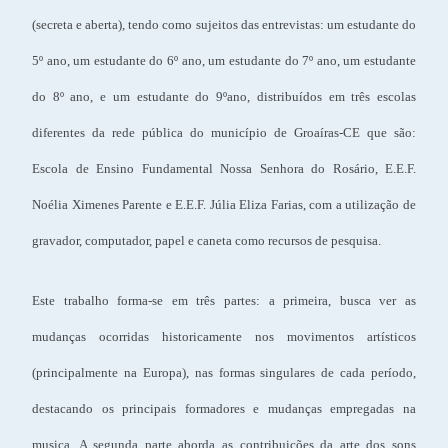
(secreta e aberta), tendo como sujeitos das entrevistas: um estudante do
5º ano, um estudante do 6º ano, um estudante do 7º ano, um estudante
do 8º ano, e um estudante do 9ºano, distribuídos em três escolas
diferentes da rede pública do município de Groaíras-CE que são:
Escola de Ensino Fundamental Nossa Senhora do Rosário, E.E.F.
Noélia Ximenes Parente e E.E.F. Júlia Eliza Farias, com a utilização de
gravador, computador, papel e caneta como recursos de pesquisa.
Este trabalho forma-se em três partes: a primeira, busca ver as
mudanças ocorridas historicamente nos movimentos artísticos
(principalmente na Europa), nas formas singulares de cada período,
destacando os principais formadores e mudanças empregadas na
musica. A segunda parte aborda as contribuições da arte dos sons