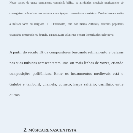
Nesse tempo de quase permanente convulsão bélica, as atividades musicais praticamente só
conseguiam sobreviver nos castelos e em igrejas, conventos e mosteiros. Predominavam então
a música sacra ou religiosa. [...] Entretanto, fora dos meios culturais, cantores populares
chamados menestréis ou jograis, parabulavam pelas ruas e eram incentivados pelo povo.
A partir do século IX os compositores buscando refinamento e belezas
nas suas músicas acrescentaram uma ou mais linhas de vozes, criando
composições polifônicas. Entre os instrumentos medievais está o
Galubé e tamboril, chamela, corneto, harpa saltério, carrilhão, entre
outros.
MÚSICA RENASCENTISTA