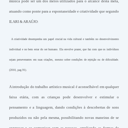
música pode ser um dos meios utilizados para o alcance desta meta,
atuando como ponte para a espontaneidade e criatividade que segundo
ILARI & ARAÚJO:
A criatividade desempenha um papel crucial na vida cultural e também no desenvolvimento
individual e no bem estar do ser humano. Ela envolve prazer, que faz com que os indivíduos
sejam perseverantes em suas criações, mesmo sobre condições de rejeição ou de dificuldade.
(2010, pag.91).
A introdução do trabalho artístico musical é aconselhável em qualquer
faixa etária, com as crianças pode desenvolver e estimular o
pensamento e a linguagem, dando condições à descobertas de sons
produzidos ou não pela mesma, possibilitando novas maneiras de se
expressar e se comunicar com as pessoas, ampliando as formas de