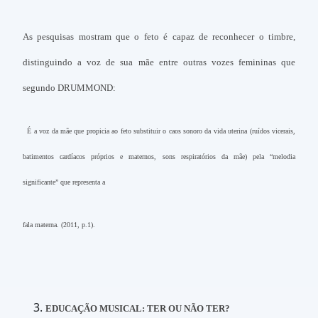
As pesquisas mostram que o feto é capaz de reconhecer o timbre,
distinguindo a voz de sua mãe entre outras vozes femininas que
segundo DRUMMOND:
É a voz da mãe que propicia ao feto substituir o caos sonoro da vida uterina (ruídos vicerais,
batimentos cardíacos próprios e maternos, sons respiratórios da mãe) pela “melodia
significante” que representa a
fala materna. (2011, p.1).
EDUCAÇÃO MUSICAL: TER OU NÃO TER?