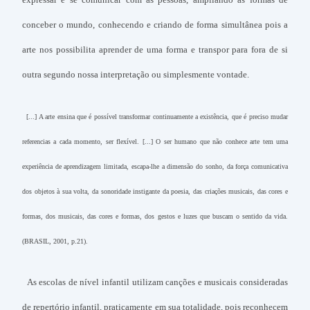
conceber o mundo, conhecendo e criando de forma simultânea pois a
arte nos possibilita aprender de uma forma e transpor para fora de si
outra segundo nossa interpretação ou simplesmente vontade.
[...] A arte ensina que é possível transformar continuamente a existência, que é preciso mudar
referencias a cada momento, ser flexível. [...] O ser humano que não conhece arte tem uma
experiência de aprendizagem limitada, escapa-lhe a dimensão do sonho, da força comunicativa
dos objetos à sua volta, da sonoridade instigante da poesia, das criações musicais, das cores e
formas, dos musicais, das cores e formas, dos gestos e luzes que buscam o sentido da vida.
(BRASIL, 2001, p.21).
As escolas de nível infantil utilizam canções e musicais consideradas
de repertório infantil, praticamente em sua totalidade, pois reconhecem