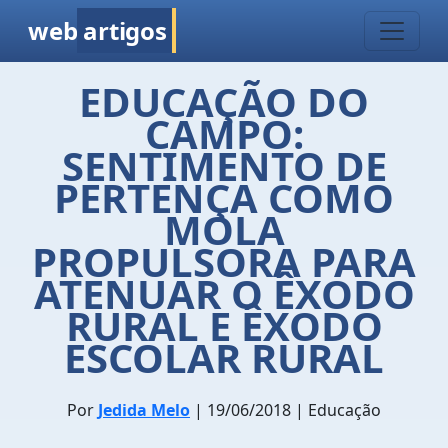
web
artigos
EDUCAÇÃO DO
CAMPO:
SENTIMENTO DE
PERTENÇA COMO
MOLA
PROPULSORA PARA
ATENUAR O ÊXODO
RURAL E ÊXODO
ESCOLAR RURAL
Por
Jedida Melo
| 19/06/2018 | Educação