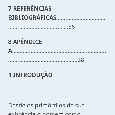
7 REFERÊNCIAS
BIBLIOGRÁFICAS
................................
.......................................36
8 APÊNDICE
A
.............................................................
.............................................38
1 INTRODUÇÃO
Desde os primórdios de sua
existência o homem como