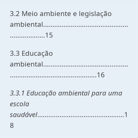
3.2 Meio ambiente e legislação
ambiental..............................................
...................15
3.3 Educação
ambiental..............................................
...............................................16
3.3.1 Educação ambiental para uma
escola
saudável
...............................................1
8