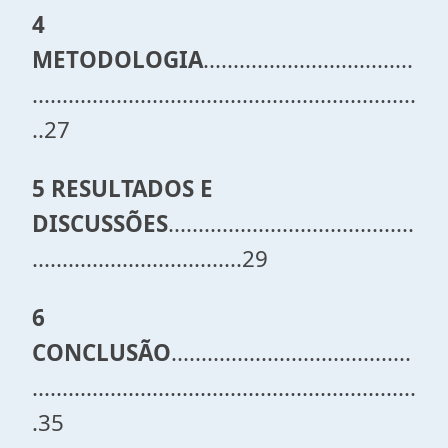
4
METODOLOGIA
...................................
................................................................
..27
5 RESULTADOS E
DISCUSSÕES
.........................................
...................................29
6
CONCLUSÃO
........................................
................................................................
.35