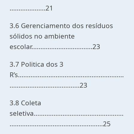
....................21
3.6 Gerenciamento dos resíduos
sólidos no ambiente
escolar..................................23
3.7 Politica dos 3
R’s...........................................................
.......................................23
3.8 Coleta
seletiva..................................................
....................................................25