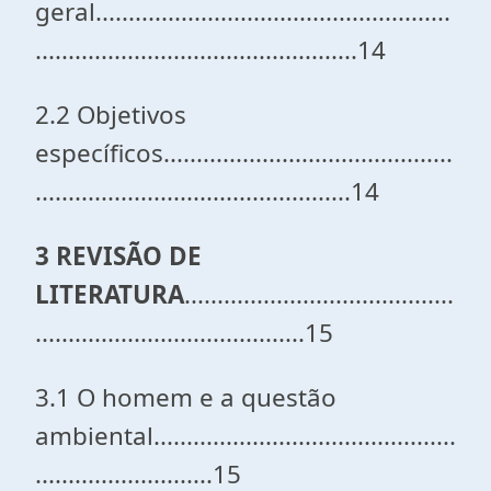
geral......................................................
.................................................14
2.2 Objetivos
específicos............................................
................................................14
3 REVISÃO DE
LITERATURA
.........................................
.........................................15
3.1 O homem e a questão
ambiental..............................................
...........................15