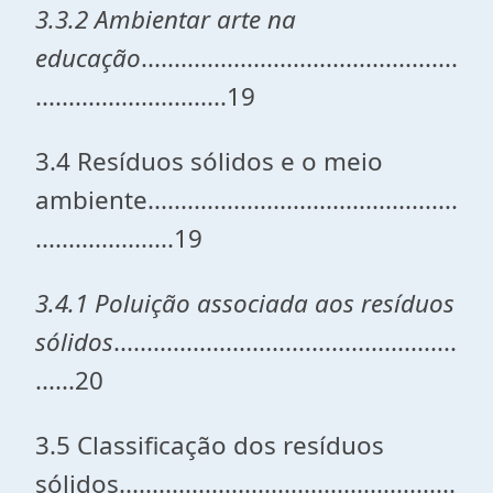
3.3.2 Ambientar arte na
educação
................................................
.............................19
3.4 Resíduos sólidos e o meio
ambiente...............................................
.....................19
3.4.1 Poluição associada aos resíduos
sólidos
....................................................
......20
3.5 Classificação dos resíduos
sólidos...................................................