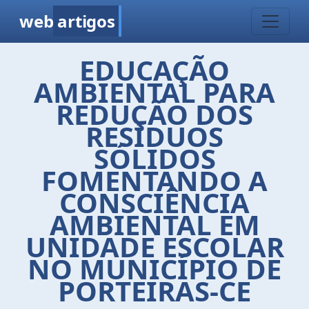
web
artigos
EDUCAÇÃO
AMBIENTAL PARA
REDUÇÃO DOS
RESÍDUOS
SÓLIDOS
FOMENTANDO A
CONSCIÊNCIA
AMBIENTAL EM
UNIDADE ESCOLAR
NO MUNICÍPIO DE
PORTEIRAS-CE