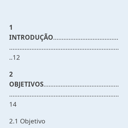
1
INTRODUÇÃO
......................................
................................................................
..12
2
OBJETIVOS
............................................
................................................................
14
2.1 Objetivo