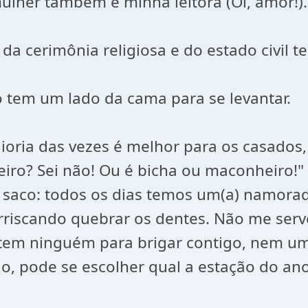
ulher também é minha leitora (Oi, amor!).
a cerimônia religiosa e do estado civil t
 tem um lado da cama para se levantar.
maioria das vezes é melhor para os casado
teiro? Sei não! Ou é bicha ou maconheiro!"
m saco: todos os dias temos um(a) namorad
rriscando quebrar os dentes. Não me serv
 tem ninguém para brigar contigo, nem um
o, pode se escolher qual a estação do an