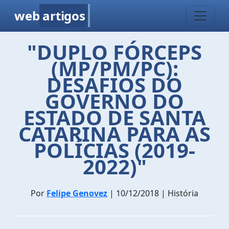
web
artigos
"DUPLO FÓRCEPS
(MP/PM/PC):
DESAFIOS DO
GOVERNO DO
ESTADO DE SANTA
CATARINA PARA AS
POLÍCIAS (2019-
2022)"
Por
Felipe Genovez
| 10/12/2018 | História