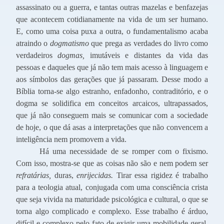
assassinato ou a guerra, e tantas outras mazelas e benfazejas
que acontecem cotidianamente na vida de um ser humano.
E, como uma coisa puxa a outra, o fundamentalismo acaba
atraindo o
dogmatismo
que prega as verdades do livro como
verdadeiros
dogmas,
imutáveis e distantes da vida das
pessoas e daqueles que já não tem mais acesso à linguagem e
aos símbolos das gerações que já passaram. Desse modo a
Bíblia torna-se algo estranho, enfadonho, contraditório, e o
dogma se solidifica em conceitos arcaicos, ultrapassados,
que já não conseguem mais se comunicar com a sociedade
de hoje, o que dá asas a interpretações que não convencem a
inteligência nem promovem a vida.
Há uma necessidade de se romper com o fixismo.
Com isso, mostra-se que as coisas não são e nem podem ser
refratárias,
duras,
enrijecidas.
Tirar essa rigidez é trabalho
para a teologia atual, conjugada com uma consciência crista
que seja vivida na maturidade psicológica e cultural, o que se
torna algo complicado e complexo. Esse trabalho é árduo,
difícil e complexo pelo fato de exigir uma mobilidade geral,