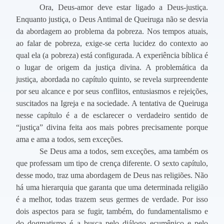
Ora, Deus-amor deve estar ligado a Deus-justiça.
Enquanto justiça, o Deus Antimal de Queiruga não se desvia
da abordagem ao problema da pobreza. Nos tempos atuais,
ao falar de pobreza, exige-se certa lucidez do contexto ao
qual ela (a pobreza) está configurada. A experiência bíblica é
o lugar de origem da justiça divina. A problemática da
justiça, abordada no capítulo quinto, se revela surpreendente
por seu alcance e por seus conflitos, entusiasmos e rejeições,
suscitados na Igreja e na sociedade. A tentativa de Queiruga
nesse capítulo é a de esclarecer o verdadeiro sentido de
“justiça” divina feita aos mais pobres precisamente porque
ama e ama a todos, sem exceções.
Se Deus ama a todos, sem exceções, ama também os
que professam um tipo de crença diferente. O sexto capítulo,
desse modo, traz uma abordagem de Deus nas religiões. Não
há uma hierarquia que garanta que uma determinada religião
é a melhor, todas trazem seus germes de verdade. Por isso
dois aspectos para se fugir, também, do fundamentalismo e
do dogmatismo é a busca pelo diálogo ecumênico e pelo