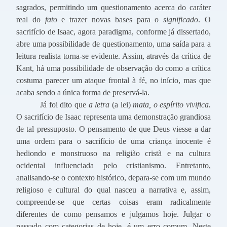
sagrados, permitindo um questionamento acerca do caráter
real do
fato
e trazer novas bases para o
significado
. O
sacrifício de Isaac, agora paradigma, conforme já dissertado,
abre uma possibilidade de questionamento, uma saída para a
leitura realista torna-se evidente. Assim, através da crítica de
Kant, há uma possibilidade de observação do como a crítica
costuma parecer um ataque frontal à fé, no início, mas que
acaba sendo a única forma de preservá-la.
Já foi dito que
a letra
(a lei)
mata, o espírito vivifica.
O sacrifício de Isaac representa uma demonstração grandiosa
de tal pressuposto. O pensamento de que Deus viesse a dar
uma ordem para o sacrifício de uma criança inocente é
hediondo e monstruoso na religião cristã e na cultura
ocidental influenciada pelo cristianismo. Entretanto,
analisando-se o contexto histórico, depara-se com um mundo
religioso e cultural do qual nasceu a narrativa e, assim,
compreende-se que certas coisas eram radicalmente
diferentes de como pensamos e julgamos hoje. Julgar o
passado com categorias de hoje, é um erro comum. Neste