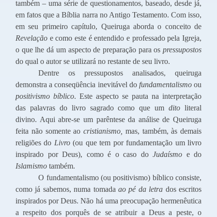
também – uma série de questionamentos, baseado, desde já,
em fatos que a Bíblia narra no Antigo Testamento. Com isso,
em seu primeiro capítulo, Queiruga aborda o conceito de
Revelação
e como este é entendido e professado pela Igreja,
o que lhe dá um aspecto de preparação para os
pressupostos
do qual o autor se utilizará no restante de seu livro.
Dentre os pressupostos analisados, queiruga
demonstra a conseqüência inevitável do
fundamentalismo
ou
positivismo bíblico
. Este aspecto se pauta na interpretação
das palavras do livro sagrado como que um
dito
literal
divino. Aqui abre-se um parêntese da análise de Queiruga
feita não somente ao
cristianismo,
mas, também, às demais
religiões do
Livro
(ou que tem por fundamentação um livro
inspirado por Deus), como é o caso do
Judaísmo
e do
Islamismo
também.
O fundamentalismo (ou positivismo) bíblico consiste,
como já sabemos, numa tomada
ao pé da letra
dos escritos
inspirados por Deus. Não há uma preocupação hermenêutica
a respeito dos porquês de se atribuir a Deus a peste, o