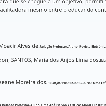
ra que se chegue a um objetivo, permitin
o facilitadora mesmo entre o educando co
Moacir Alves de.
Relação Professor/Aluno. Revista Eletrôni
don, SANTOS, Maria dos Anjos Lima dos.
Edu
seane Moreira dos.
RELAÇÃO PROFESSOR ALUNO. Uma refl
 A Relação Professor-Aluno: Uma Análise Sob As Óticas Moral E Institu