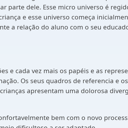
nar parte dele. Esse micro universo é regi
a criança e esse universo começa inicialm
nte a relação do aluno com o seu educador
ões e cada vez mais os papéis e as repre
nação. Os seus quadros de referencia e o
s crianças apresentam uma dolorosa dive
á confortavelmente bem com o novo proces
meio dificultoso a ser adaptado.