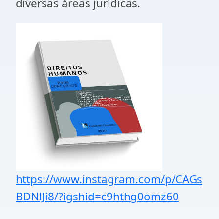
diversas áreas jurídicas.
https://www.instagram.com/p/CAGs
BDNlJi8/?igshid=c9hthg0omz60