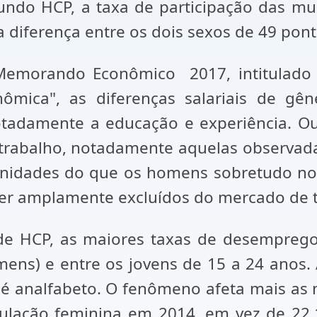
ndo HCP, a taxa de participação das mu
 diferença entre os dois sexos de 49 pon
morando Econômico 2017, intitulado "
nômica", as diferenças salariais de g
 notadamente a educação e experiência. O
rabalho, notadamente aquelas observadas
idades do que os homens sobretudo nos
ser amplamente excluídos do mercado de 
de HCP, as maiores taxas de desemprego 
ens) e entre os jovens de 15 a 24 anos.
 é analfabeto. O fenômeno afeta mais as
ulação feminina em 2014, em vez de 22,