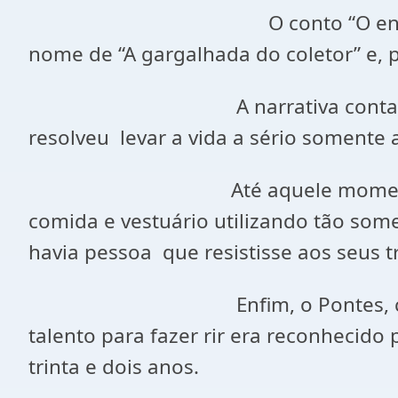
O conto “O engraçado arrepend
nome de “A gargalhada do coletor” e, p
A narrativa conta a história d
resolveu levar a vida a sério somente a
Até aquele momento, Francisco 
comida e vestuário utilizando tão som
havia pessoa que resistisse aos seus t
Enfim, o Pontes, como era cham
talento para fazer rir era reconhecido 
trinta e dois anos.