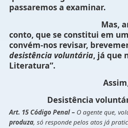
passaremos a examinar.
Mas, antes de conhec
conto, que se constitui em um
convém-nos revisar, brevement
desistência voluntária
, já que
Literatura”.
Assim
Desistência voluntária e 
Art.
15 Código Penal –
O agente que, vo
produza
, só responde pelos atos já prati