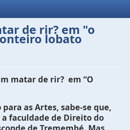
tar de rir? em "o
onteiro lobato
 em matar de rir? em “O
s Artes, sabe-se que,
a faculdade de Direito do
Visconde de Tremembé. Mas