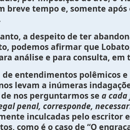
um breve tempo e, somente após 
.
to de ter abandonado d
eito, podemos afirmar que Lobato
ra análise e para consulta, em 
tos polêmicos e de ques
s nos levam a inúmeras indagaçõe
a de nos perguntarmos se
a cada 
gal penal, corresponde, necessa
amente inculcadas pelo escritor 
tos, como é o caso de “O engraç