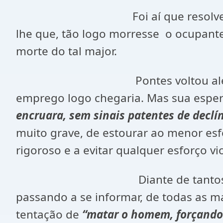
Foi aí que resolveu pedir auxíl
lhe que, tão logo morresse o ocupante 
morte do tal major.
Pontes voltou alegre para casa
emprego logo chegaria. Mas sua esper
encruara, sem sinais patentes de declí
muito grave, de estourar ao menor esf
rigoroso e a evitar qualquer esforço vi
Diante de tantos cuidados com
passando a se informar, de todas as m
tentação de
“matar o homem, forçando-