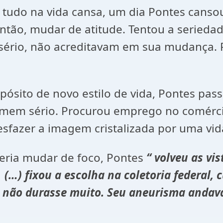
nsa, um dia Pontes cansou de vive
então, mudar de atitude. Tentou a serieda
sério, não acreditavam em sua mudança. P
 estilo de vida, Pontes passou a 
homem sério. Procurou emprego no comérci
desfazer a imagem cristalizada por uma vid
ar de foco, Pontes
“ volveu as vi
e (…) fixou a escolha na coletoria federal,
ue não durasse muito. Seu aneurisma andav