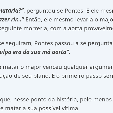
mataria?”
, perguntou-se Pontes. E ele me
er rir...”
Então, ele mesmo levaria o major
onseguinte morreria, com a aorta provavel
Pontes passou a se perguntar
ulpa era da sua má aorta”.
e matar o major venceu qualquer argument
ção de seu plano. E o primeiro passo se
 história, pelo menos no ângulo
e matar a sua possível vítima.