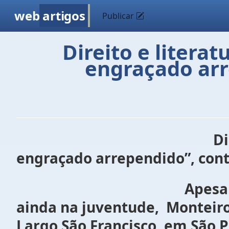
web
artigos
Publicar
Direito e litera
engraçado arr
Di
engraçado arrependido”, con
Apesar da notória e pr
ainda na juventude, Monteiro
Largo São Francisco, em São 