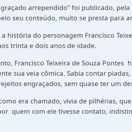
ido” foi publicado, pela primei
elo seu conteúdo, muito se presta para aná
o personagem Francisco Teixeira 
os trinta e dois anos de idade.
Teixeira de Souza Pontes havia g
ente sua veia cômica. Sabia contar piada
rejeitos engraçados, sem quase ter um des
ado, vivia de pilhérias, que eram
por quem com ele tivesse contato, indistin