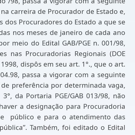
o /98, passa a vigorar com a seguinte
 na carreira de Procurador de Estado e,
ias dos Procuradores do Estado a que se
zadas nos meses de janeiro de cada ano
 por meio do Edital GAB/PGE n. 001/98,
tes nas Procuradorias Regionais (DOE
998, dispôs em seu art. 1°., que o art.
.04.98, passa a vigorar com a seguinte
ão de preferência por determinada vaga,
o 3°, da Portaria PGE/GAB 013/98, não
 haver a designação para Procuradoria
sse público e para o atendimento das
ública”. Também, foi editado o Edital