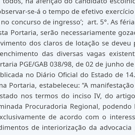
todos, na aferição do candidato escolhid
observar-se-á o tempo de efetivo exercício
no concurso de ingresso’; art. 5°. As fér
 desta Portaria, serão necessariamente go
rovimento dos claros de lotação se deveu
reenchimento das diversas vagas existen
rtaria PGE/GAB 038/98, de 02 de junho de 1
licada no Diário Oficial do Estado de 14
esma Portaria, estabeleceu: “A manifestaç
stado nos termos do inciso IV, do artig
erminada Procuradoria Regional, podendo
 exclusivamente de acordo com o intere
mentos de interiorização da advocacia p