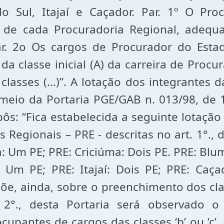
o Sul, Itajaí e Caçador. Par. 1º O Pro
o de cada Procuradoria Regional, adequa
ar. 2o Os cargos de Procurador do Esta
 classe inicial (A) da carreira de Procu
asses (...)”. A lotação dos integrantes d
 meio da Portaria PGE/GAB n. 013/98, de 1
pôs: “Fica estabelecida a seguinte lotaçã
egionais – PRE - descritas no art. 1°., de
: Um PE; PRE: Criciúma: Dois PE. PRE: Blu
 Um PE; PRE: Itajaí: Dois PE; PRE: Caç
ispõe, ainda, sobre o preenchimento dos c
 2°., desta Portaria será observado o 
cupantes de cargos das classes ‘b’ ou ‘c