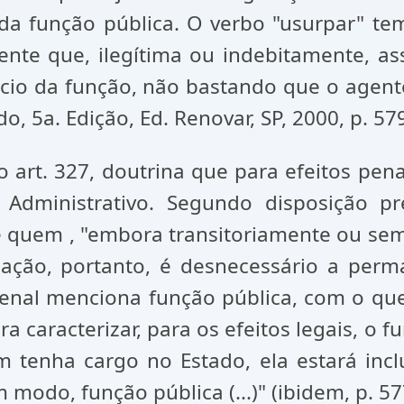
 da função pública. O verbo "usurpar" te
ente que, ilegítima ou indebitamente, a
rcício da função, não bastando que o age
o, 5a. Edição, Ed. Renovar, SP, 2000, p. 579
rt. 327, doutrina que para efeitos penai
 Administrativo. Segundo disposição pr
é quem , "embora transitoriamente ou se
ização, portanto, é desnecessário a per
enal menciona função pública, com o que 
 caracterizar, para os efeitos legais, o fu
tenha cargo no Estado, ela estará inclu
modo, função pública (...)" (ibidem, p. 57