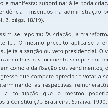
ão é manifesta: subordinar à lei toda cri
ndência , inseridos na administração pú
l. 2, págs. 18/19).
assim se reporta: “A criação, a transfor
te lei. O mesmo preceito aplica-se a e
 sujeita a sanção ou veto presidencial. O
 fixando-lhes o vencimento sempre por le
em como o da fixação dos vencimentos, de
ngresso que compete apreciar e votar a s
eterminando as respectivas remuneraç
ndo a corrupção que o mesmo poderia
à Constituição Brasileira, Saraiva, 1990, 