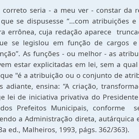
 correto seria - a meu ver - constar da 
 que se dispusesse “...com atribuições e 
ra errônea, cuja redação aparece trunca
que se legislou em função de cargos e 
ção”. As funções - ou melhor - as atribu
em estar explicitadas em lei, sem a qua
a que "é a atribuição ou o conjunto de at
ais adiante, ensina: “A criação, transfor
 lei de iniciativa privativa do Presiden
 dos Prefeitos Municipais, conforme se
do a Administração direta, autárquica e fu
18a ed., Malheiros, 1993, págs. 362/363).