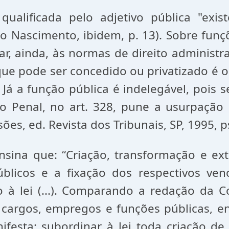
 qualificada pelo adjetivo pública "exi
 do Nascimento, ibidem, p. 13). Sobre fu
ar, ainda, às normas de direito administ
que pode ser concedido ou privatizado é o 
Já a função pública é indelegável, pois se
o Penal, no art. 328, pune a usurpação 
isões, ed. Revista dos Tribunais, SP, 1995, p
ensina que: “Criação, transformação e e
úblicos e a fixação dos respectivos ven
do à lei (...). Comparando a redação da C
r cargos, empregos e funções públicas, e
ifesta: subordinar à lei toda criação de