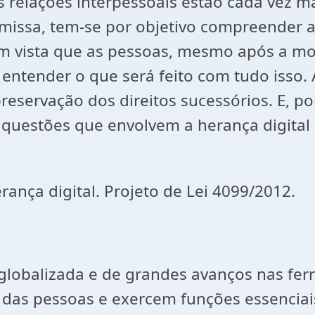
as relações interpessoais estão cada vez 
premissa, tem-se por objetivo compreender
 em vista que as pessoas, mesmo após a m
e entender o que será feito com tudo isso.
eservação dos direitos sucessórios. E, por
questões que envolvem a herança digital e
ança digital. Projeto de Lei 4099/2012.
obalizada e de grandes avanços nas ferra
o das pessoas e exercem funções essenciai