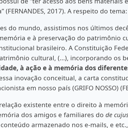
ossui de “ter acesso aos bens materiais 
ia” (FERNANDES, 2017). A respeito do tema:
tes do mundo, assistimos nos últimos de
 memória e à preservação do patrimônio c
itucional brasileiro. A Constituição Fed
rimônio cultural, (...), incorporando os b
tidade, à ação e à memória dos diferent
essa inovação conceitual, a carta constitu
acionista em nosso país (GRIFO NOSSO) (F
relação existente entre o direito à memória
memória dos amigos e familiares do
de cuju
, conteúdo armazenado nos e-mails, e etc.