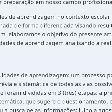
or preparação em nosso campo profissiona
ades de aprendizagem no contexto escolar
hada de forma diferenciada visando resul
m, elaboramos o objetivo do presente ar
ldades de aprendizagem analisando a rea
iculdades de aprendizagem: um processo po
évia e sistemática de todas as vias possív
 foram divididas em 3 (três) etapas: a pr
istemática, que sugere o questionamento, 
u a busca pelas informações: julho a agos