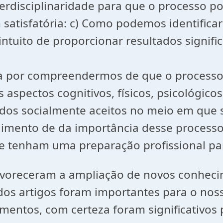
terdisciplinaridade para que o processo p
satisfatória: c) Como podemos identifica
ntuito de proporcionar resultados signifi
fica por compreendermos de que o process
spectos cognitivos, físicos, psicológicos,
os socialmente aceitos no meio em que sã
ndimento de da importância desse process
e tenham uma preparação profissional pa
favoreceram a ampliação de novos conhec
es dos artigos foram importantes para o n
entos, com certeza foram significativos