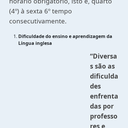
horário obrigatório, isto é, quarto
(4º) à sexta 6º tempo
consecutivamente.
Dificuldade do ensino e aprendizagem da
Língua inglesa
“Diversa
s são as
dificulda
des
enfrenta
das por
professo
res e