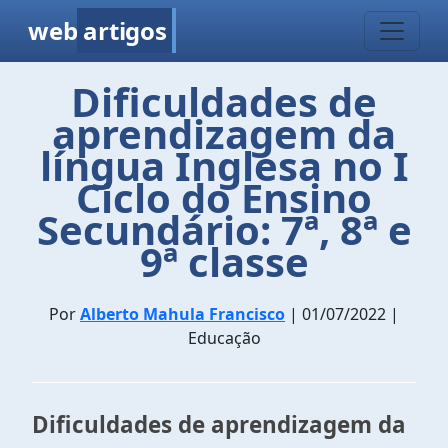
web
artigos
Dificuldades de
aprendizagem da
língua Inglesa no I
Ciclo do Ensino
Secundário: 7ª, 8ª e
9ª classe
Por
Alberto Mahula Francisco
| 01/07/2022 |
Educação
Dificuldades de aprendizagem da