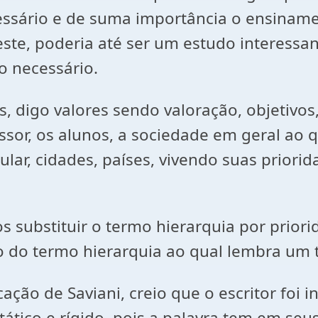
ssário e de suma importância o ensiname
ste, poderia até ser um estudo interessant
o necessário.
, digo valores sendo valoração, objetivos,
essor, os alunos, a sociedade em geral ao 
lar, cidades, países, vivendo suas priori
substituir o termo hierarquia por priori
io do termo hierarquia ao qual lembra um t
ção de Saviani, creio que o escritor foi 
stático e rígido, pois a palavra tem em se