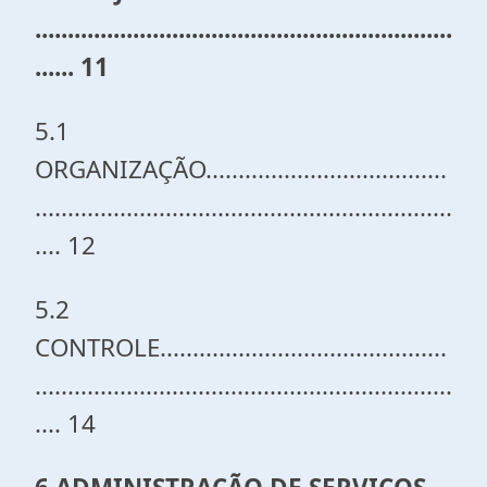
................................................................
...... 11
5.1
ORGANIZAÇÃO.....................................
................................................................
.... 12
5.2
CONTROLE............................................
................................................................
.... 14