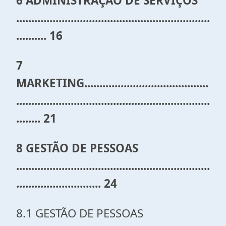
6 ADMINISTRAÇÃO DE SERVIÇOS
................................................................
.......... 16
7
MARKETING.........................................
................................................................
........ 21
8 GESTÃO DE PESSOAS
................................................................
............................ 24
8.1 GESTÃO DE PESSOAS