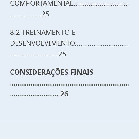
COMPORTAMENTAL.............................
.................25
8.2 TREINAMENTO E
DESENVOLVIMENTO.............................
..........................25
CONSIDERAÇÕES FINAIS
................................................................
.......................... 26