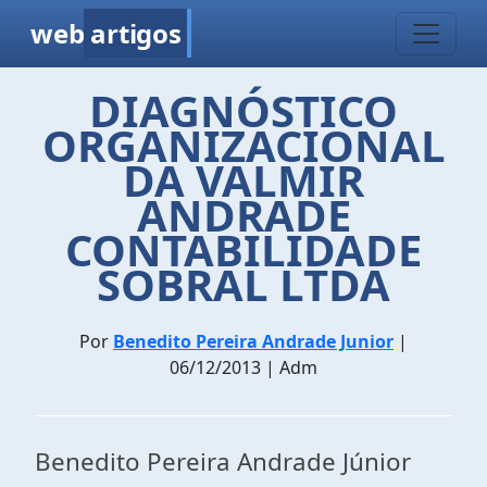
web
artigos
DIAGNÓSTICO
ORGANIZACIONAL
DA VALMIR
ANDRADE
CONTABILIDADE
SOBRAL LTDA
Por
Benedito Pereira Andrade Junior
|
06/12/2013 | Adm
Benedito Pereira Andrade Júnior