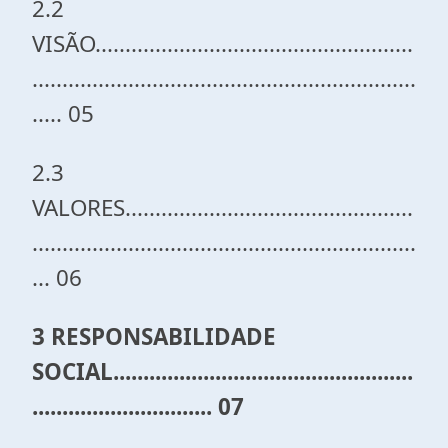
2.2
VISÃO.....................................................
................................................................
..... 05
2.3
VALORES................................................
................................................................
... 06
3 RESPONSABILIDADE
SOCIAL..................................................
.............................. 07