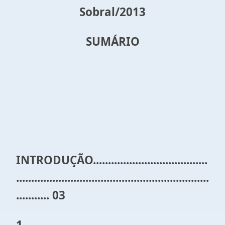
Sobral/2013
SUMÁRIO
INTRODUÇÃO......................................
................................................................
........... 03
1