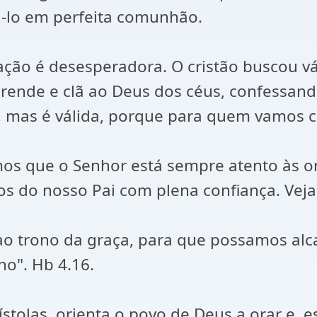
ozá-lo em perfeita comunhão.
ão é desesperadora. O cristão buscou vári
e rende e clã ao Deus dos céus, confessan
 mas é válida, porque para quem vamos c
os que o Senhor está sempre atento às or
do nosso Pai com plena confiança. Veja 
o trono da graça, para que possamos alcan
o". Hb 4.16.
stolas, orienta o povo de Deus a orar e, 