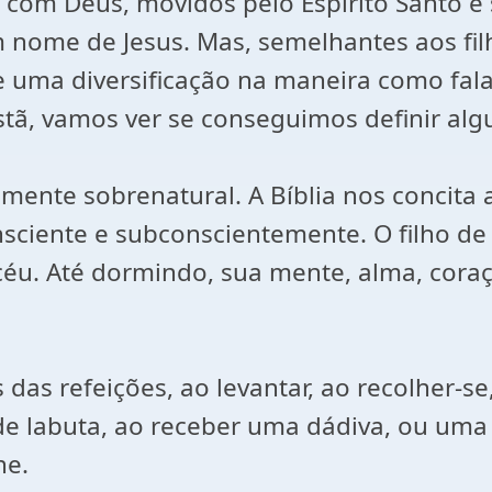
o com Deus, movidos pelo Espírito Santo 
m nome de Jesus. Mas, semelhantes aos fil
e uma diversificação na maneira como fal
istã, vamos ver se conseguimos definir al
ente sobrenatural. A Bíblia nos concita 
ente e subconscientemente. O filho de De
 céu. Até dormindo, sua mente, alma, cora
as refeições, ao levantar, ao recolher-s
 de labuta, ao receber uma dádiva, ou uma
he.