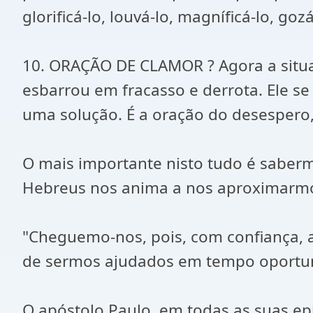
glorificá-lo, louvá-lo, magníficá-lo, g
10. ORAÇÃO DE CLAMOR ? Agora a situaç
esbarrou em fracasso e derrota. Ele s
uma solução. É a oração do desespero,
O mais importante nisto tudo é saberm
Hebreus nos anima a nos aproximarmos 
"Cheguemo-nos, pois, com confiança, a
de sermos ajudados em tempo oportun
O apóstolo Paulo, em todas as suas epí