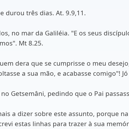
 durou três dias. At. 9.9,11.
los, no mar da Galiléia. "E os seus discíp
mos". Mt 8.25.
 "Quem dera que se cumprisse o meu desejo
ltasse a sua mão, e acabasse comigo"! Jó 
 no Getsemâni, pedindo que o Pai passasse
mais a dizer sobre este assunto, porque n
evi estas linhas para trazer à sua memór