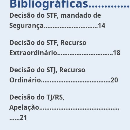
Bibliográficas..................
Decisão do STF, mandado de
Segurança...............................14
Decisão do STF, Recurso
Extraordinário................................18
Decisão do STJ, Recurso
Ordinário........................................20
Decisão do TJ/RS,
Apelação..............................................
......21