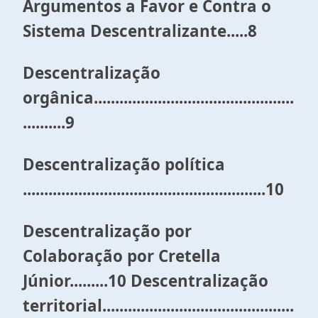
Argumentos a Favor e Contra o
Sistema Descentralizante.....8
Descentralização
orgânica...............................................
..........9
Descentralização política
.........................................................10
Descentralização por
Colaboração por Cretella
Júnior.........10 Descentralização
territorial.............................................