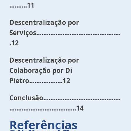
..........11
Descentralização por
Serviços................................................
.12
Descentralização por
Colaboração por Di
Pietro...................12
Conclusão............................................
......................................14
Referências