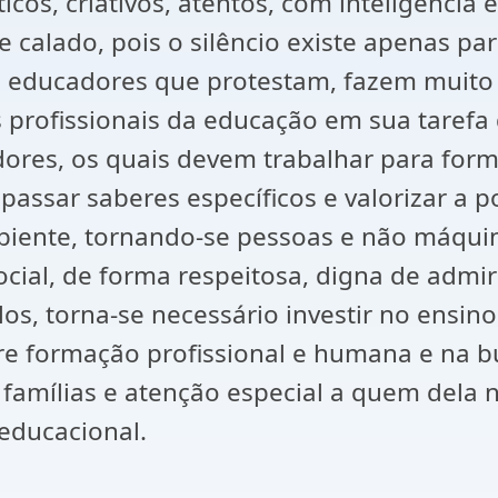
cos, criativos, atentos, com inteligência
e calado, pois o silêncio existe apenas pa
 educadores que protestam, fazem muito b
 os profissionais da educação em sua taref
dores, os quais devem trabalhar para for
sar saberes específicos e valorizar a polít
mbiente, tornando-se pessoas e não máquin
social, de forma respeitosa, digna de admi
los, torna-se necessário investir no ensin
ntre formação profissional e humana e na 
famílias e atenção especial a quem dela n
educacional.