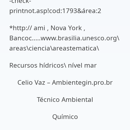
-check-
printnot.asp!cod:1793&área:2
*http:// ami , Nova York ,
Bancoc.....www.brasilia.unesco.org\
areas\ciencia\areastematica\
Recursos hídricos\ nível mar
Celio Vaz – Ambientegin.pro.br
Técnico Ambiental
Químico