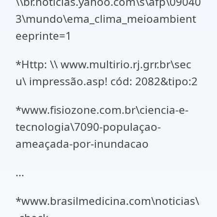
\\br.noticias.yahoo.com\s\afp\09040
3\mundo\ema_clima_meioambient
eeprinte=1
*Http: \\ www.multirio.rj.grr.br\sec
u\ impressão.asp! cód: 2082&tipo:2
*www.fisiozone.com.br\ciencia-e-
tecnologia\7090-populaçao-
ameaçada-por-inundacao
...
*www.brasilmedicina.com\noticias\