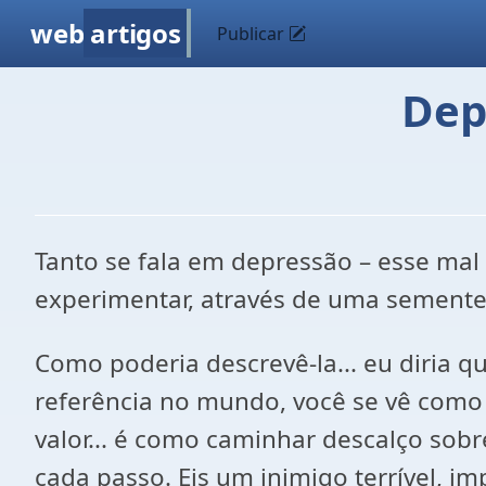
web
artigos
Publicar
Dep
Tanto se fala em depressão – esse mal 
experimentar, através de uma semente 
Como poderia descrevê-la... eu diria q
referência no mundo, você se vê como
valor... é como caminhar descalço sob
cada passo. Eis um inimigo terrível, i