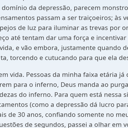
o domínio da depressão, parecem monstro
nsamentos passam a ser traiçoeiros; às 
pejos de luz para iluminar as trevas por
o até tentam dar uma força e incentivar
 vida, e vão embora, justamente quando de
ita, torcendo e cutucando para que ela des
m vida. Pessoas da minha faixa etária já
irem para o inferno, Deus manda ao purga
dezas do inferno. Para quem está nessa s
icamentos (como a depressão dá lucro para 
mais de 30 anos, confiando somente no me
estões de segundos, passei a olhar em vo