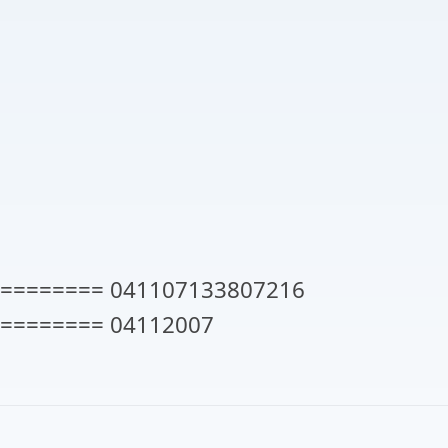
======== 041107133807216
======== 04112007