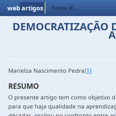
web
artigos
Publicar
DEMOCRATIZAÇÃO D
A
Marielza Nascimento Pedra
[1]
RESUMO
O presente artigo tem como objetivo 
para que haja qualidade na aprendizag
décadas, oscilou no confronto entre as