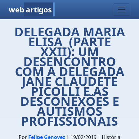
web
artigos
DELEGADA MARIA
ELISA (PARTE
XXII): UM
DESENCONTRO
COM A DELEGADA
JANE CLAUDETE
PÍCOLLI E AS
DESCONEXÕES E
AUTISMOS
PROFISSIONAIS
Por
Felipe Genovez
| 19/02/2019 | História