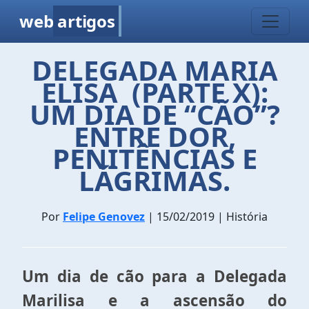
web
artigos
DELEGADA MARIA
ELISA (PARTE X):
UM DIA DE “CÃO”?
ENTRE DOR,
PENITÊNCIAS E
LÁGRIMAS.
Por
Felipe Genovez
| 15/02/2019 | História
Um dia de cão para a Delegada
Marilisa e a ascensão do