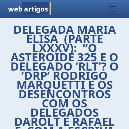
web
artigos
DELEGADA MARIA
ELISA (PARTE
LXXXV): “O
ASTEROIDE 325 E O
DELEGADO ‘RLT’? O
‘DRP’ RODRIGO
MARQUETTI E OS
DESENCONTROS
COM OS
DELEGADOS
DAROLT E RAFAEL