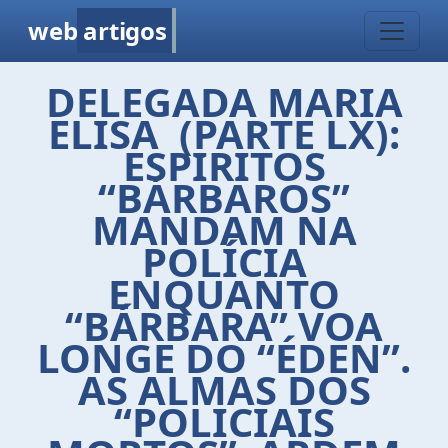
web
artigos
DELEGADA MARIA
ELISA (PARTE LX):
ESPIRITOS
“BÁRBAROS”
MANDAM NA
POLÍCIA
ENQUANTO
“BÁRBARA” VOA
LONGE DO “ÉDEN”.
AS ALMAS DOS
“POLICIAIS