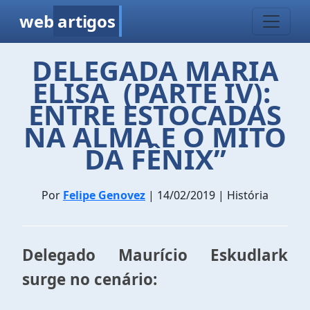
web
artigos
DELEGADA MARIA
ELISA (PARTE IV):
ENTRE ESTOCADAS
NA ALMA E O MITO
DA FÊNIX”
Por
Felipe Genovez
| 14/02/2019 | História
Delegado Maurício Eskudlark
surge no cenário: