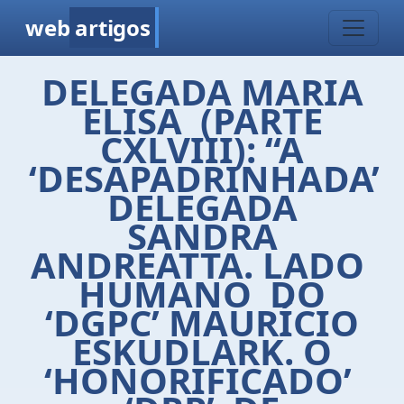
web
artigos
DELEGADA MARIA
ELISA (PARTE
CXLVIII): “A
‘DESAPADRINHADA’
DELEGADA
SANDRA
ANDREATTA. LADO
HUMANO DO
‘DGPC’ MAURÍCIO
ESKUDLARK. O
‘HONORIFICADO’