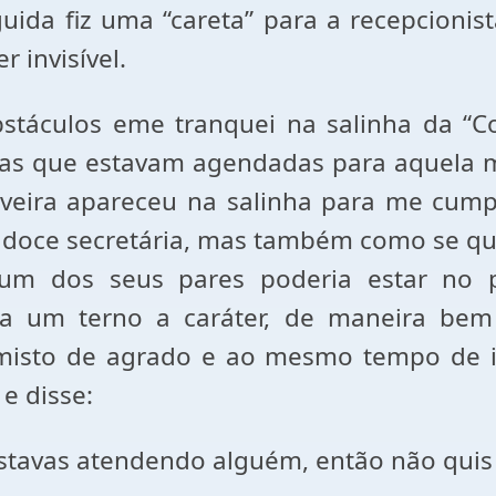
uida fiz uma “careta” para a recepcionis
 invisível.
obstáculos eme tranquei na salinha da “C
ncias que estavam agendadas para aquela 
lveira apareceu na salinha para me cum
 doce secretária, mas também como se quis
m dos seus pares poderia estar no 
java um terno a caráter, de maneira be
 misto de agrado e ao mesmo tempo de 
e disse:
estavas atendendo alguém, então não quis a