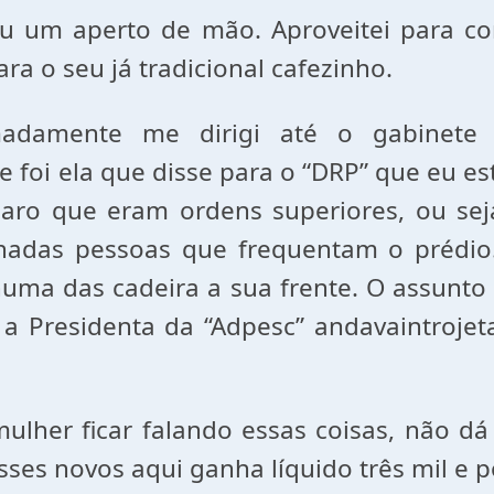
eu um aperto de mão. Aproveitei para c
a o seu já tradicional cafezinho.
adamente me dirigi até o gabinete de
 foi ela que disse para o “DRP” que eu e
ro que eram ordens superiores, ou seja
minadas pessoas que frequentam o prédio
numa das cadeira a sua frente. O assunt
 a Presidenta da “Adpesc” andavaintroje
lher ficar falando essas coisas, não dá
ses novos aqui ganha líquido três mil e p