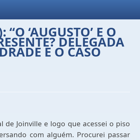
 “O ‘AUGUSTO’ E O
PRESENTE? DELEGADA
DRADE E O CASO
 de Joinville e logo que acessei o piso
nversando com alguém. Procurei passar