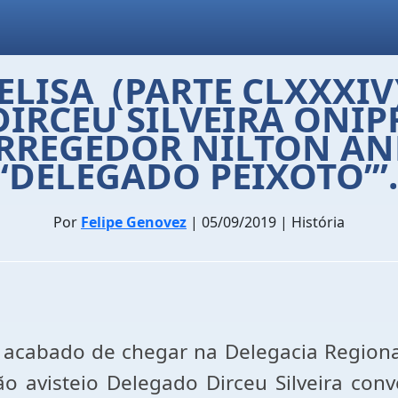
LISA (PARTE CLXXXIV):
. DIRCEU SILVEIRA ONI
ORREGEDOR NILTON AN
‘DELEGADO PEIXOTO’”.
Por
Felipe Genovez
| 05/09/2019 | História
 acabado de chegar na Delegacia Regional
ão avisteio Delegado Dirceu Silveira co