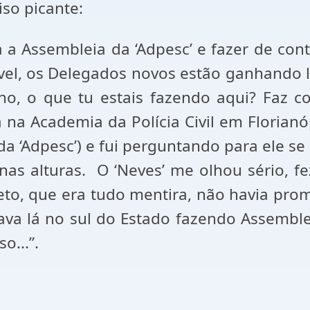
so picante:
a a Assembleia da ‘Adpesc’ e fazer de c
vel, os Delegados novos estão ganhando lí
ho, o que tu estais fazendo aqui? Faz co
na Academia da Polícia Civil em Florianóp
 ‘Adpesc’) e fui perguntando para ele s
nas alturas. O ‘Neves’ me olhou sério, f
to, que era tudo mentira, não havia pro
tava lá no sul do Estado fazendo Assembl
o...”.