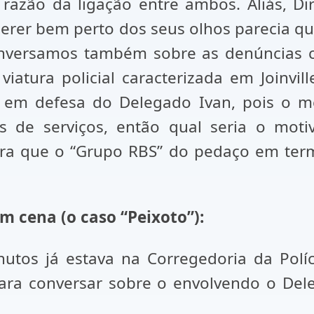
 razão da ligação entre ambos. Aliás, D
querer bem perto dos seus olhos parecia q
onversamos também sobre as denúncias c
 viatura policial caracterizada em Joinv
aiu em defesa do Delegado Ivan, pois o
os de serviços, então qual seria o mo
a que o “Grupo RBS” do pedaço em term
m cena (o caso “Peixoto”):
utos já estava na Corregedoria da Políci
para conversar sobre o envolvendo o Del