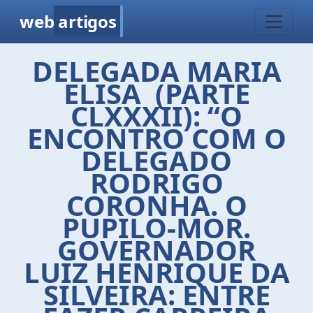
web
artigos
DELEGADA MARIA
ELISA (PARTE
CLXXXII): “O
ENCONTRO COM O
DELEGADO
RODRIGO
CORONHA. O
PUPILO-MOR.
GOVERNADOR
LUIZ HENRIQUE DA
SILVEIRA: ENTRE