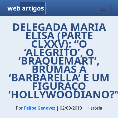
web
artigos
DELEGADA MARIA
ELISA (PARTE
CLXXV): “O
‘ALEGRITO’, O
‘BRAQUEMART’,
BRUMAS À
‘BARBARELLA’ E UM
FIGURAÇO
‘HOLLYWOODIANO?’
Por
Felipe Genovez
| 02/09/2019 | História