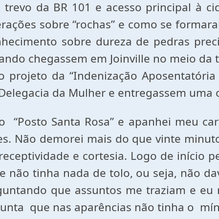
 trevo da BR 101 e acesso principal à ci
rações sobre “rochas” e como se formaram
ecimento sobre dureza de pedras precios
uando chegassem em Joinville no meio da
projeto da “Indenização Aposentatória 
 a Delegacia da Mulher e entregassem uma 
o “Posto Santa Rosa” e apanhei meu car
s. Não demorei mais do que vinte minut
ceptividade e cortesia. Logo de início p
ue não tinha nada de tolo, ou seja, não d
guntando que assuntos me traziam e eu 
rgunta que nas aparências não tinha o mín