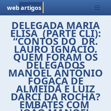
web
artigos
DELEGADA MARIA
ELISA (PARTE CLI):
“CONTOS DO DR.
LAURO IGNÁCIO.
QUEM FORAM OS
DELEGADOS
MANOEL ANTÔNIO
FOGAÇA DE
ALMEIDA E LUIZ
DARCI DA ROCHA?
EMBATES COM