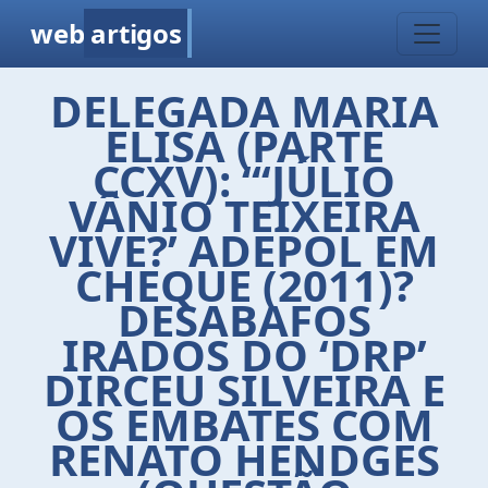
web
artigos
DELEGADA MARIA
ELISA (PARTE
CCXV): “‘JÚLIO
VÂNIO TEIXEIRA
VIVE?’ ADEPOL EM
CHEQUE (2011)?
DESABAFOS
IRADOS DO ‘DRP’
DIRCEU SILVEIRA E
OS EMBATES COM
RENATO HENDGES